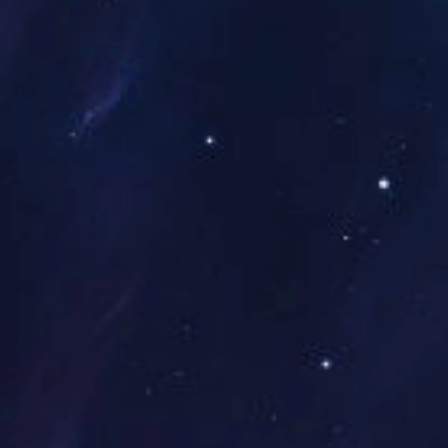
备，不仅影响着比赛的表现，还直接关系到运动员的安全
为重要。本文将从四个方面详细探讨如何正确清洗和保养
这四个方面分别是：日常清洁的重要性、深层清洁的方
通过对这些内容的深入了解，球员们可以更好地管理自己
或比赛后，及时对鞋子进行简单清理，可以有效防止污垢
底容易沾上大量泥土，如果不及时处理，这些污垢会固化
气而产生异味，因此在每次使用后，都应当用干布擦拭内
提高穿着者的舒适度，让他们在场上的表现更加出色。因
惯。