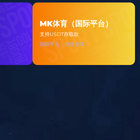
推荐文章
幼儿足球启蒙活动教案设计与实施方
案探讨
2026-05-17