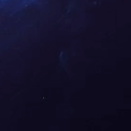
务方向
系
beats365官方平台