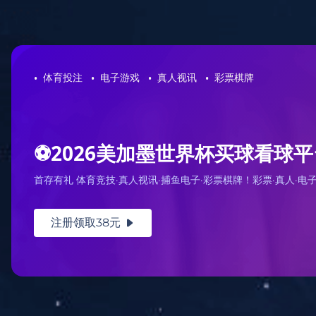
首页
认识