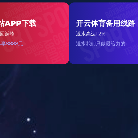
和保养足球鞋以延
保持性能