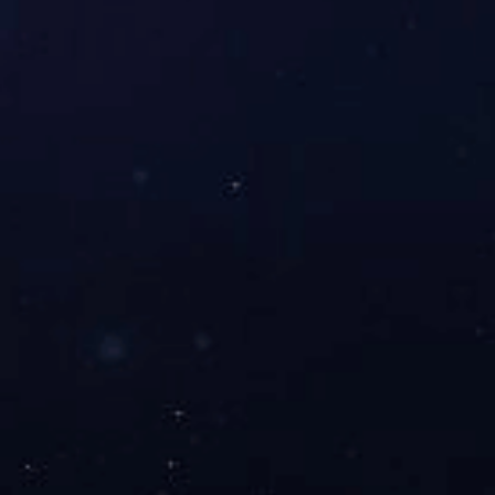
施相辅相成，共同作用于延长足球鞋的使用寿命，提高运
形成良好的习惯，在享受比赛乐趣之余，也能有效保护自
下一篇
快速又简单。