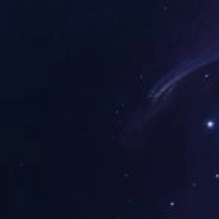
对于长时间未洗或者经历高强度比赛后的足球
首先，将鞋带卸下并取出内垫，用温水浸泡以
料。
针对顽固污渍，可以使用专业的球鞋洗涤剂，
牙刷等小工具深入缝隙处进行仔细打扫。完成
深层清洁后，应注意将湿润的足球鞋放在通风
以避免材料老化及变形。
3、干燥与存放技巧
正确的干燥方法是延长足球鞋使用寿命的重要
燥，这可能导致材料受损。在阴凉通风处晾晒
水分，加快干燥速度。
存放方面，建议在不使用期间，将足球鞋放入
体育
压在其他物品之间，以保持形状。此外，